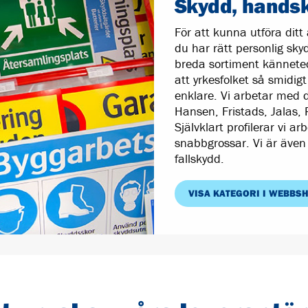
Skydd, handska
För att kunna utföra ditt 
du har rätt personlig sk
breda sortiment kännetec
att yrkesfolket så smidig
enklare. Vi arbetar med 
Hansen, Fristads, Jalas, 
Självklart profilerar vi a
snabbgrossar. Vi är även 
fallskydd.
VISA KATEGORI I WEBBS