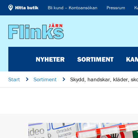
Hitta butik
Bli kund – Kontoansökan
Pressrum
K
NYHETER
SORTIMENT
KA
Start
n
Sortiment
n
Skydd, handskar, kläder, sko