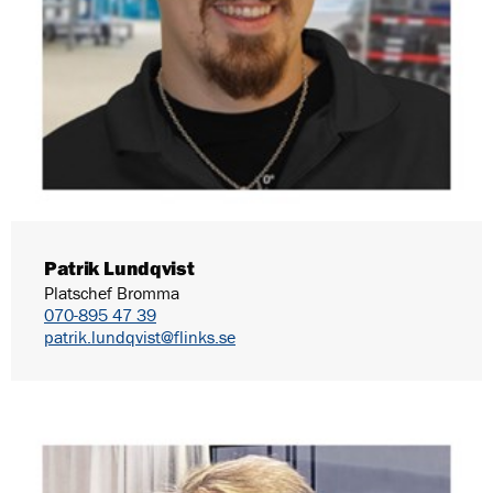
Patrik Lundqvist
Platschef Bromma
070-895 47 39
patrik.lundqvist@flinks.se