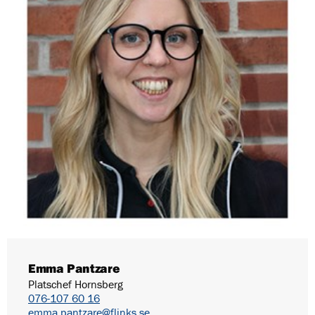
Emma Pantzare
Platschef Hornsberg
076-107 60 16
emma.pantzare@flinks.se