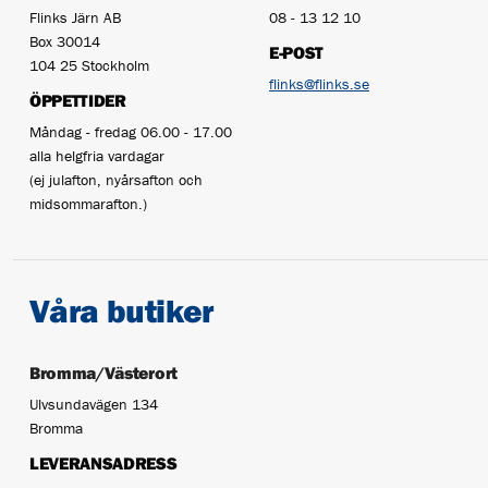
Flinks Järn AB
08 - 13 12 10
Box 30014
E-POST
104 25 Stockholm
flinks@flinks.se
ÖPPETTIDER
Måndag - fredag 06.00 - 17.00
alla helgfria vardagar
(ej julafton, nyårsafton och
midsommarafton.)
Våra butiker
Bromma/Västerort
Ulvsundavägen 134
Bromma
LEVERANSADRESS