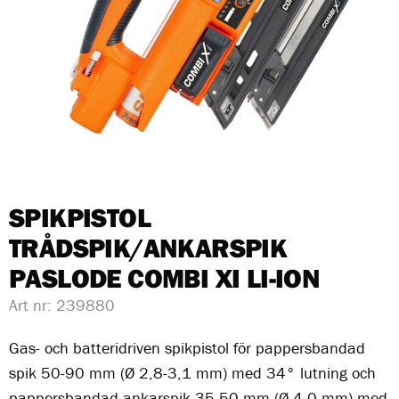
SPIKPISTOL
TRÅDSPIK/ANKARSPIK
PASLODE COMBI XI LI-ION
Art nr:
239880
Gas- och batteridriven spikpistol för pappersbandad
spik 50-90 mm (Ø 2,8-3,1 mm) med 34° lutning och
pappersbandad ankarspik 35-50 mm (Ø 4,0 mm) med