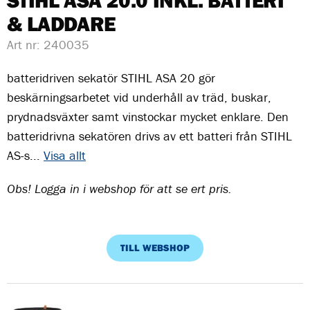
STIHL ASA 20.0 INKL. BATTERI
& LADDARE
Art nr:
240035
batteridriven sekatör STIHL ASA 20 gör
beskärningsarbetet vid underhåll av träd, buskar,
prydnadsväxter samt vinstockar mycket enklare. Den
batteridrivna sekatören drivs av ett batteri från STIHL
AS-s...
Visa allt
Obs! Logga in i webshop för att se ert pris.
TILL WEBSHOP