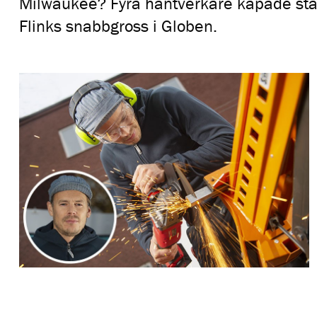
Milwaukee? Fyra hantverkare kapade stål
Flinks snabbgross i Globen.