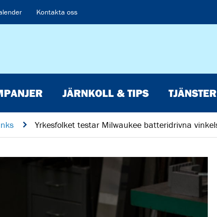
alender
Kontakta oss
MPANJER
JÄRNKOLL & TIPS
TJÄNSTER
inks
n
Yrkesfolket testar Milwaukee batteridrivna vinkel