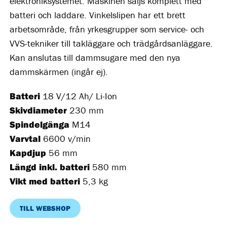
elektroniksystemet. Maskinen säljs komplett med
batteri och laddare. Vinkelslipen har ett brett
arbetsområde, från yrkesgrupper som service- och
VVS-tekniker till takläggare och trädgårdsanläggare.
Kan anslutas till dammsugare med den nya
dammskärmen (ingår ej).
Batteri
18 V/12 Ah/ Li-Ion
Skivdiameter
230 mm
Spindelgänga
M14
Varvtal
6600 v/min
Kapdjup
56 mm
Längd inkl. batteri
580 mm
Vikt med batteri
5,3 kg
TILL WEBSHOP