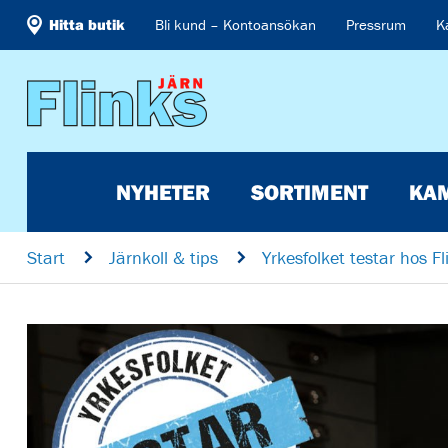
Hitta butik
Bli kund – Kontoansökan
Pressrum
K
NYHETER
SORTIMENT
KA
Start
n
Järnkoll & tips
n
Yrkesfolket testar hos Fl