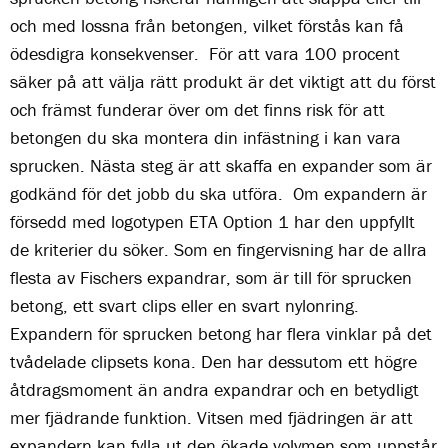
och med lossna från betongen, vilket förstås kan få
ödesdigra konsekvenser. För att vara 100 procent
säker på att välja rätt produkt är det viktigt att du först
och främst funderar över om det finns risk för att
betongen du ska montera din infästning i kan vara
sprucken. Nästa steg är att skaffa en expander som är
godkänd för det jobb du ska utföra. Om expandern är
försedd med logotypen ETA Option 1 har den uppfyllt
de kriterier du söker. Som en fingervisning har de allra
flesta av Fischers expandrar, som är till för sprucken
betong, ett svart clips eller en svart nylonring.
Expandern för sprucken betong har flera vinklar på det
tvådelade clipsets kona. Den har dessutom ett högre
åtdragsmoment än andra expandrar och en betydligt
mer fjädrande funktion. Vitsen med fjädringen är att
expandern kan fylla ut den ökade volymen som uppstår