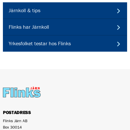
Järnkoll & tips
Flinks har Järnkoll
Yrkesfolket testar hos Flinks
POSTADRESS
Flinks Järn AB
Box 30014